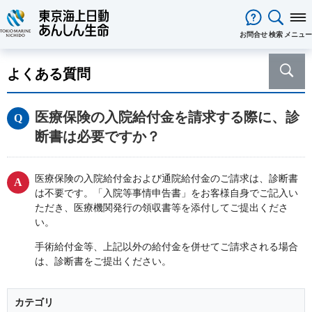
閉じる
お問合せ
検索
メニュー
保険をお考え
のお客様
よくある質問
保険をお考えのお客様TOPへ
商品一覧
保険商品から選ぶ
ライフイベントから選ぶ
資料請求
ご契約者様
医療保険の入院給付金を請求する際に、診
心配ごとから選ぶ
保険の基礎知識
医療保険
ご契約者様TOPへ
法人のお客様
断書は必要ですか？
インターネットでご加入いただけ
法人向け保険商品
メディカルＫｉｔ ＮＥＯ
メディカルＫｉｔ Ｒ
東京海上日動マイページのご案内
「ワンタイム手続き」のご案内
法人のお客様TOPへ
あんしん生命
について
る保険商品
あんしん治療サポート保険
あんしん治療サポート保険R
重要なお知らせ
サービス
企業のライフステージごとに必要
経営者の皆様向け商品
あんしん生命についてTOPへ
ライフパートナー
について
ご相談・ご契約の流れ
申込方法の違い
メディカルＫｉｔエール
メディカルＫｉｔエールＲ
医療保険の入院給付金および通院給付金のご請求は、診断書
な準備とは？
東京海上グループについて
会社情報
各種お手続き
がん保険
は不要です。「入院等事情申告書」をお客様自身でご記入い
従業員の皆様向け商品
お客様をがんからお守りする運動
サステナビリティ
あんしんがん治療保険
がん診断保険Ｒ
ただき、医療機関発行の領収書等を添付してご提出くださ
保険金・給付金・満期金・年金等
契約内容／登録情報の確認・変更
資料請求
採用情報
保険金等の適切なお支払いに向け
い。
死亡保険（終身保険・定期保険）
の請求
た取組み
長生き支援終身
スマートあんしん定期
契約者貸付の利用・返済
保障内容の見直し・契約の解約
手術給付金等、上記以外の給付金を併せてご請求される場合
あんしん解体新書
CMギャラリー・キャラクター紹介
お問い合わせ
あんしん定期エール
あんしん終身エール
保険料支払方法の変更
は、診断書をご提出ください。
保険証券・控除証明書の発行・再
あんしん夢終身
終身保険
発行
定期保険
変額保険・変額年金保険固有のお
総合福祉団体定期保険のお手続き
よくある質問
カテゴリ
家計保障・就業不能保障
手続き