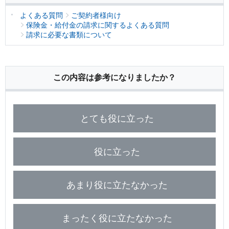
保険用語集
家計保障定期保険ＮＥＯ
あんしん就業不能保障保険
よくある質問
ご契約者様向け
東京海上ホールディングス
ライフイベントごとのお手続き
介護年金保険
保険金・給付金の請求に関するよくある質問
あんしんねんきん介護
あんしんねんきん介護Ｒ
請求に必要な書類について
急な資金が必要なとき
引越しするとき
結婚するとき
保険料の支払いが困難なとき
こども保険
海外渡航するとき
確定申告・年末調整するとき
5年ごと利差配当付こども保険
子どもが生まれるとき
子どもが独立・就職するとき
この内容は参考になりましたか？
転職・退職するとき
離婚するとき
個人年金保険
介護が必要になったとき
ご病気・ご不幸があったとき
個人年金保険
とても役に立った
変額保険
マーケットリンク
役に立った
あまり役に立たなかった
まったく役に立たなかった