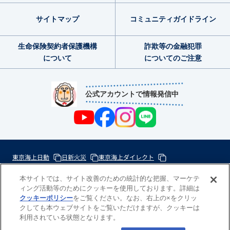
サイトマップ
コミュニティ
ガイドライン
生命保険契約者
保護機構
詐欺等の金融犯罪
について
についてのご注意
公式アカウントで情報発信中
東京海上日動
日新火災
東京海上ダイレクト
東京海上ミレア少額短期
本サイトでは、サイト改善のための統計的な把握、マーケテ
ィング活動等のためにクッキーを使用しております。詳細は
次
クッキーポリシー
をご覧ください。なお、右上の×をクリッ
の
クしても本ウェブサイトをご覧いただけますが、クッキーは
東
利用されている状態となります。
一
京