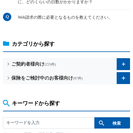
保険用語集
に、どのくらいの日数がかかりますか？
家計保障定期保険ＮＥＯ
あんしん就業不能保障保険
東京海上ホールディングス
ライフイベントごとのお手続き
介護年金保険
Web請求の際に必要となるものを教えてください。
あんしんねんきん介護
あんしんねんきん介護Ｒ
急な資金が必要なとき
引越しするとき
結婚するとき
保険料の支払いが困難なとき
こども保険
海外渡航するとき
確定申告・年末調整するとき
5年ごと利差配当付こども保険
子どもが生まれるとき
子どもが独立・就職するとき
カテゴリから探す
転職・退職するとき
離婚するとき
個人年金保険
介護が必要になったとき
ご病気・ご不幸があったとき
個人年金保険
ご契約者様向け
(255件)
変額保険
保険をご検討中のお客様向け
(97件)
マーケットリンク
キーワードから探す