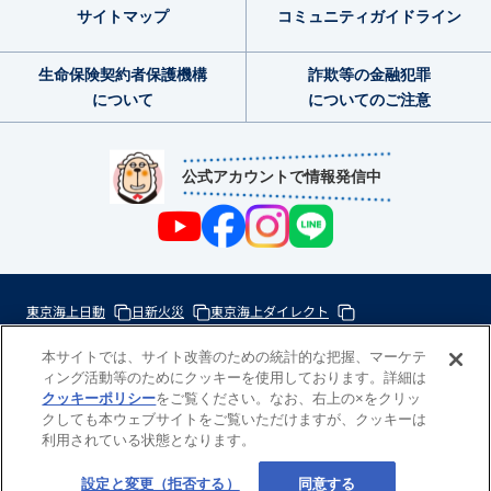
サイトマップ
コミュニティ
ガイドライン
生命保険契約者
保護機構
詐欺等の金融犯罪
について
についてのご注意
公式アカウントで情報発信中
東京海上日動
日新火災
東京海上ダイレクト
東京海上ミレア少額短期
本サイトでは、サイト改善のための統計的な把握、マーケテ
ィング活動等のためにクッキーを使用しております。詳細は
次
クッキーポリシー
をご覧ください。なお、右上の×をクリッ
の
クしても本ウェブサイトをご覧いただけますが、クッキーは
東
利用されている状態となります。
一
京
歩
海
Copyright(c) 東京海上日動あんしん生命
設定と変更（拒否する）
同意する