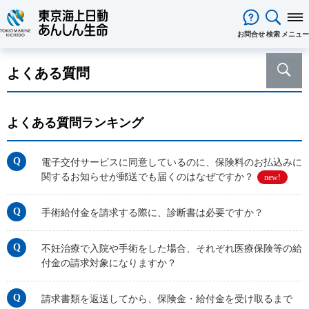
閉じる
お問合せ
検索
メニュー
保険をお考え
のお客様
よくある質問
保険をお考えのお客様TOPへ
商品一覧
保険商品から選ぶ
ライフイベントから選ぶ
資料請求
ご契約者様
心配ごとから選ぶ
よくある質問ランキング
保険の基礎知識
医療保険
ご契約者様TOPへ
法人のお客様
インターネットでご加入いただけ
法人向け保険商品
メディカルＫｉｔ ＮＥＯ
メディカルＫｉｔ Ｒ
東京海上日動マイページのご案内
「ワンタイム手続き」のご案内
法人のお客様TOPへ
あんしん生命
について
る保険商品
あんしん治療サポート保険
あんしん治療サポート保険R
重要なお知らせ
サービス
企業のライフステージごとに必要
電子交付サービスに同意しているのに、保険料のお払込みに
経営者の皆様向け商品
あんしん生命についてTOPへ
ライフパートナー
について
ご相談・ご契約の流れ
申込方法の違い
メディカルＫｉｔエール
メディカルＫｉｔエールＲ
関するお知らせが郵送でも届くのはなぜですか？
new!
な準備とは？
東京海上グループについて
会社情報
各種お手続き
がん保険
従業員の皆様向け商品
お客様をがんからお守りする運動
サステナビリティ
あんしんがん治療保険
がん診断保険Ｒ
保険金・給付金・満期金・年金等
契約内容／登録情報の確認・変更
資料請求
手術給付金を請求する際に、診断書は必要ですか？
採用情報
保険金等の適切なお支払いに向け
死亡保険（終身保険・定期保険）
の請求
た取組み
長生き支援終身
スマートあんしん定期
契約者貸付の利用・返済
保障内容の見直し・契約の解約
あんしん解体新書
CMギャラリー・キャラクター紹介
不妊治療で入院や手術をした場合、それぞれ医療保険等の給
お問い合わせ
あんしん定期エール
あんしん終身エール
保険料支払方法の変更
保険証券・控除証明書の発行・再
付金の請求対象になりますか？
あんしん夢終身
終身保険
発行
定期保険
変額保険・変額年金保険固有のお
総合福祉団体定期保険のお手続き
よくある質問
請求書類を返送してから、保険金・給付金を受け取るまで
家計保障・就業不能保障
手続き