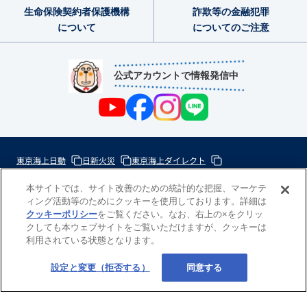
生命保険契約者
保護機構
詐欺等の金融犯罪
について
についてのご注意
公式アカウントで情報発信中
東京海上日動
日新火災
東京海上ダイレクト
東京海上ミレア少額短期
本サイトでは、サイト改善のための統計的な把握、マーケテ
ィング活動等のためにクッキーを使用しております。詳細は
次
クッキーポリシー
をご覧ください。なお、右上の×をクリッ
クしても本ウェブサイトをご覧いただけますが、クッキーは
の
東
利用されている状態となります。
一
京
歩
設定と変更（拒否する）
同意する
海
Copyright(c) 東京海上日動あんしん生命
の
上
力