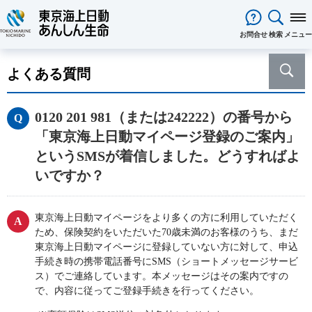
閉じる
お問合せ
検索
メニュー
保険をお考え
のお客様
よくある質問
保険をお考えのお客様TOPへ
商品一覧
保険商品から選ぶ
ライフイベントから選ぶ
資料請求
ご契約者様
0120 201 981（または242222）の番号から
心配ごとから選ぶ
保険の基礎知識
医療保険
ご契約者様TOPへ
法人のお客様
「東京海上日動マイページ登録のご案内」
インターネットでご加入いただけ
法人向け保険商品
メディカルＫｉｔ ＮＥＯ
メディカルＫｉｔ Ｒ
東京海上日動マイページのご案内
「ワンタイム手続き」のご案内
法人のお客様TOPへ
あんしん生命
について
というSMSが着信しました。どうすればよ
る保険商品
あんしん治療サポート保険
あんしん治療サポート保険R
重要なお知らせ
サービス
企業のライフステージごとに必要
経営者の皆様向け商品
あんしん生命についてTOPへ
ライフパートナー
について
ご相談・ご契約の流れ
申込方法の違い
いですか？
メディカルＫｉｔエール
メディカルＫｉｔエールＲ
な準備とは？
東京海上グループについて
会社情報
各種お手続き
がん保険
従業員の皆様向け商品
お客様をがんからお守りする運動
サステナビリティ
あんしんがん治療保険
がん診断保険Ｒ
保険金・給付金・満期金・年金等
契約内容／登録情報の確認・変更
資料請求
採用情報
保険金等の適切なお支払いに向け
東京海上日動マイページをより多くの方に利用していただく
死亡保険（終身保険・定期保険）
の請求
ため、保険契約をいただいた70歳未満のお客様のうち、まだ
た取組み
長生き支援終身
スマートあんしん定期
契約者貸付の利用・返済
保障内容の見直し・契約の解約
東京海上日動マイページに登録していない方に対して、申込
あんしん解体新書
CMギャラリー・キャラクター紹介
お問い合わせ
あんしん定期エール
あんしん終身エール
保険料支払方法の変更
手続き時の携帯電話番号にSMS（ショートメッセージサービ
保険証券・控除証明書の発行・再
あんしん夢終身
終身保険
ス）でご連絡しています。本メッセージはその案内ですの
発行
定期保険
で、内容に従ってご登録手続きを行ってください。
変額保険・変額年金保険固有のお
総合福祉団体定期保険のお手続き
よくある質問
家計保障・就業不能保障
手続き