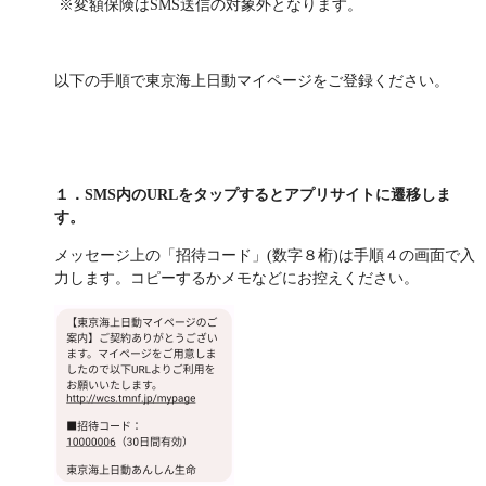
※変額保険はSMS送信の対象外となります。
保険用語集
家計保障定期保険ＮＥＯ
あんしん就業不能保障保険
東京海上ホールディングス
ライフイベントごとのお手続き
介護年金保険
あんしんねんきん介護
あんしんねんきん介護Ｒ
急な資金が必要なとき
引越しするとき
以下の手順で東京海上日動マイページをご登録ください。
結婚するとき
保険料の支払いが困難なとき
こども保険
海外渡航するとき
確定申告・年末調整するとき
5年ごと利差配当付こども保険
子どもが生まれるとき
子どもが独立・就職するとき
転職・退職するとき
離婚するとき
個人年金保険
１．SMS内のURLをタップするとアプリサイトに遷移しま
介護が必要になったとき
ご病気・ご不幸があったとき
す。
個人年金保険
メッセージ上の「招待コード」(数字８桁)は手順４の画面で入
変額保険
力します。コピーするかメモなどにお控えください。
マーケットリンク