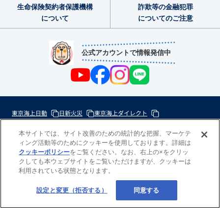
生命保険契約者
保護機構
詐欺等の金融犯罪
について
についてのご注意
公式アカウントで情報発信中
東京海上日動
日新火災
東京海上ダイレクト
東京海上ミレア少額短期
本サイトでは、サイト改善のための統計的な把握、マーケテ
ィング活動等のためにクッキーを使用しております。詳細は
次
クッキーポリシー
をご覧ください。なお、右上の×をクリッ
の
クしても本ウェブサイトをご覧いただけますが、クッキーは
東
利用されている状態となります。
一
京
歩
海
Copyright(c) 東京海上日動あんしん生命
設定と変更（拒否する）
同意する
の
上
力
グ