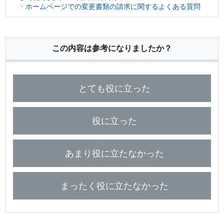
保険用語集
ホームページでの変更書類の請求に関するよくある質問
家計保障定期保険ＮＥＯ
あんしん就業不能保障保険
東京海上ホールディングス
ライフイベントごとのお手続き
介護年金保険
あんしんねんきん介護
あんしんねんきん介護Ｒ
急な資金が必要なとき
引越しするとき
結婚するとき
保険料の支払いが困難なとき
この内容は参考になりましたか？
こども保険
海外渡航するとき
確定申告・年末調整するとき
5年ごと利差配当付こども保険
子どもが生まれるとき
子どもが独立・就職するとき
転職・退職するとき
離婚するとき
個人年金保険
とても役に立った
介護が必要になったとき
ご病気・ご不幸があったとき
個人年金保険
役に立った
変額保険
マーケットリンク
あまり役に立たなかった
まったく役に立たなかった