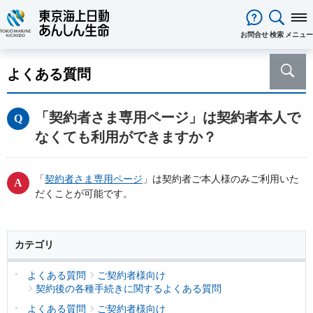
閉じる
お問合せ
検索
メニュー
保険をお考え
のお客様
よくある質問
保険をお考えのお客様TOPへ
商品一覧
保険商品から選ぶ
ライフイベントから選ぶ
資料請求
ご契約者様
「契約者さま専用ページ」は契約者本人で
心配ごとから選ぶ
保険の基礎知識
医療保険
ご契約者様TOPへ
法人のお客様
なくても利用ができますか？
インターネットでご加入いただけ
法人向け保険商品
メディカルＫｉｔ ＮＥＯ
メディカルＫｉｔ Ｒ
東京海上日動マイページのご案内
「ワンタイム手続き」のご案内
法人のお客様TOPへ
あんしん生命
について
る保険商品
あんしん治療サポート保険
あんしん治療サポート保険R
重要なお知らせ
サービス
企業のライフステージごとに必要
経営者の皆様向け商品
あんしん生命についてTOPへ
ライフパートナー
について
ご相談・ご契約の流れ
申込方法の違い
メディカルＫｉｔエール
メディカルＫｉｔエールＲ
「
契約者さま専用ページ
」は契約者ご本人様のみご利用いた
な準備とは？
東京海上グループについて
会社情報
各種お手続き
がん保険
だくことが可能です。
従業員の皆様向け商品
お客様をがんからお守りする運動
サステナビリティ
あんしんがん治療保険
がん診断保険Ｒ
保険金・給付金・満期金・年金等
契約内容／登録情報の確認・変更
資料請求
採用情報
保険金等の適切なお支払いに向け
死亡保険（終身保険・定期保険）
の請求
た取組み
長生き支援終身
スマートあんしん定期
カテゴリ
契約者貸付の利用・返済
保障内容の見直し・契約の解約
あんしん解体新書
CMギャラリー・キャラクター紹介
お問い合わせ
あんしん定期エール
あんしん終身エール
保険料支払方法の変更
保険証券・控除証明書の発行・再
あんしん夢終身
終身保険
よくある質問
ご契約者様向け
発行
契約後の各種手続きに関するよくある質問
定期保険
変額保険・変額年金保険固有のお
総合福祉団体定期保険のお手続き
よくある質問
家計保障・就業不能保障
よくある質問
ご契約者様向け
手続き