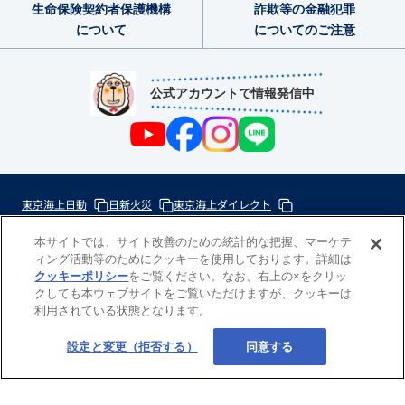
生命保険契約者
保護機構
詐欺等の金融犯罪
について
についてのご注意
公式アカウントで情報発信中
東京海上日動
日新火災
東京海上ダイレクト
東京海上ミレア少額短期
本サイトでは、サイト改善のための統計的な把握、マーケテ
ィング活動等のためにクッキーを使用しております。詳細は
次
クッキーポリシー
をご覧ください。なお、右上の×をクリッ
の
クしても本ウェブサイトをご覧いただけますが、クッキーは
東
利用されている状態となります。
一
京
歩
海
Copyright(c) 東京海上日動あんしん生命
設定と変更（拒否する）
同意する
の
上
力
グ