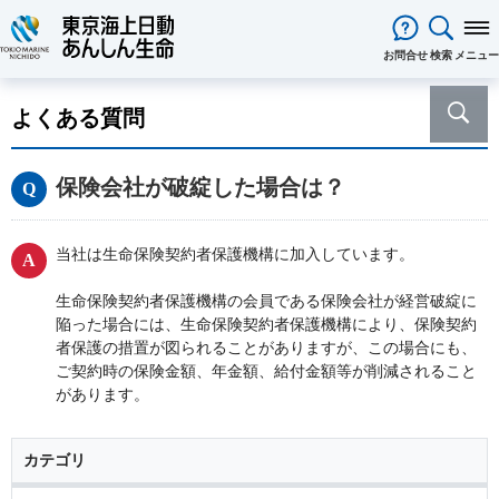
閉じる
お問合せ
検索
メニュー
保険をお考え
のお客様
よくある質問
保険をお考えのお客様TOPへ
商品一覧
保険商品から選ぶ
ライフイベントから選ぶ
資料請求
ご契約者様
保険会社が破綻した場合は？
心配ごとから選ぶ
保険の基礎知識
医療保険
ご契約者様TOPへ
法人のお客様
インターネットでご加入いただけ
法人向け保険商品
メディカルＫｉｔ ＮＥＯ
メディカルＫｉｔ Ｒ
東京海上日動マイページのご案内
「ワンタイム手続き」のご案内
法人のお客様TOPへ
あんしん生命
について
る保険商品
あんしん治療サポート保険
あんしん治療サポート保険R
当社は生命保険契約者保護機構に加入しています。
重要なお知らせ
サービス
企業のライフステージごとに必要
経営者の皆様向け商品
あんしん生命についてTOPへ
ライフパートナー
について
ご相談・ご契約の流れ
申込方法の違い
メディカルＫｉｔエール
メディカルＫｉｔエールＲ
な準備とは？
東京海上グループについて
会社情報
各種お手続き
生命保険契約者保護機構の会員である保険会社が経営破綻に
がん保険
従業員の皆様向け商品
お客様をがんからお守りする運動
サステナビリティ
陥った場合には、生命保険契約者保護機構により、保険契約
あんしんがん治療保険
がん診断保険Ｒ
保険金・給付金・満期金・年金等
契約内容／登録情報の確認・変更
資料請求
採用情報
保険金等の適切なお支払いに向け
者保護の措置が図られることがありますが、この場合にも、
死亡保険（終身保険・定期保険）
の請求
ご契約時の保険金額、年金額、給付金額等が削減されること
た取組み
長生き支援終身
スマートあんしん定期
契約者貸付の利用・返済
保障内容の見直し・契約の解約
があります。
あんしん解体新書
CMギャラリー・キャラクター紹介
お問い合わせ
あんしん定期エール
あんしん終身エール
保険料支払方法の変更
保険証券・控除証明書の発行・再
あんしん夢終身
終身保険
発行
カテゴリ
定期保険
変額保険・変額年金保険固有のお
総合福祉団体定期保険のお手続き
よくある質問
家計保障・就業不能保障
手続き