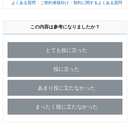
保険用語集
よくある質問
ご契約者様向け
契約に関するよくある質問
家計保障定期保険ＮＥＯ
あんしん就業不能保障保険
東京海上ホールディングス
ライフイベントごとのお手続き
介護年金保険
あんしんねんきん介護
あんしんねんきん介護Ｒ
急な資金が必要なとき
引越しするとき
この内容は参考になりましたか？
結婚するとき
保険料の支払いが困難なとき
こども保険
海外渡航するとき
確定申告・年末調整するとき
5年ごと利差配当付こども保険
子どもが生まれるとき
子どもが独立・就職するとき
転職・退職するとき
離婚するとき
個人年金保険
とても役に立った
介護が必要になったとき
ご病気・ご不幸があったとき
個人年金保険
役に立った
変額保険
マーケットリンク
あまり役に立たなかった
まったく役に立たなかった