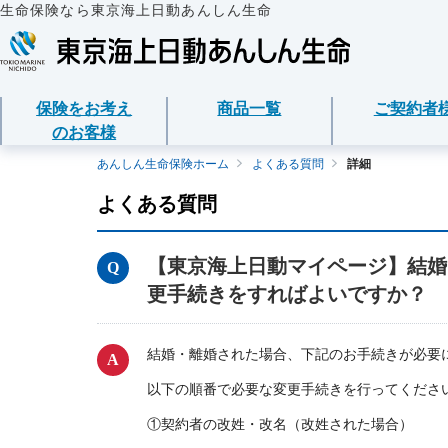
生命保険なら東京海上日動あんしん生命
保険をお考え
商品一覧
ご契約者
のお客様
保険をお考えのお客様
商品一覧
ご契約者様
法人のお客様
あんしん生命について
あんしん生命保険ホーム
よくある質問
詳細
よくある質問
保険をお考えのお客様TOPへ
資料請求
ご契約者様TOPへ
法人のお客様TOPへ
あんしん生命についてTOPへ
保険商品から選ぶ
医療保険
企業のライフステー
東京海上グループに
各種お手続き
準備とは？
【東京海上日動マイページ】結婚
ライフイベントから
メディカルＫｉｔ Ｎ
保険金・給付金・満
会社情報
東京海上日動マイページのご案内
更手続きをすればよいですか？
請求
経営者の皆様向け商
心配ごとから選ぶ
メディカルＫｉｔ Ｒ
お客様をがんからお
「ワンタイム手続き」のご案内
契約内容／登録情報
従業員の皆様向け商
結婚・離婚された場合、下記のお手続きが必要
保険の基礎知識
あんしん治療サポー
サステナビリティ
重要なお知らせ
以下の順番で必要な変更手続きを行ってくださ
契約者貸付の利用・
インターネットでご
あんしん治療サポー
採用情報
①契約者の改姓・改名（改姓された場合）
サービス
保険商品
保障内容の見直し・