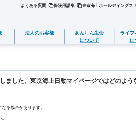
よくある質問
保険用語集
東京海上ホールディングス
様
法人のお客様
あんしん生命
ライフ
について
に
ジごとに必要な
ついて
死亡保険（終身保険・定期保険）
ライフイベントごとのお手続き
しました。東京海上日動マイページではどのよう
選ぶ
ＥＯ
期金・年金等の
長生き支援終身
急な資金が必要なとき
品
守りする運動
スマートあんしん定期
引越しするとき
の確認・変更
品
になる場合があります。
ト保険
あんしん定期エール
結婚するとき
い。
返済
加入いただける
ト保険R
あんしん終身エール
保険料の支払いが困難なとき
契約の解約