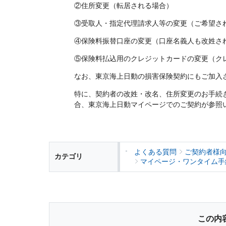
②住所変更（転居される場合）
メディカルＫｉｔエ
保険金等の適切なお
法人向け保険商品
保険料支払方法の変
取組み
③受取人・指定代理請求人等の変更（ご希望さ
メディカルＫｉｔエ
④保険料振替口座の変更（口座名義人も改姓さ
ご相談・ご契約の流
保険証券・控除証明
あんしん解体新書
行
⑤保険料払込用のクレジットカードの変更（ク
がん保険
申込方法の違い
CMギャラリー・キ
なお、東京海上日動の損害保険契約にもご加入
変額保険・変額年金
あんしんがん治療保
続き
特に、契約者の改姓・改名、住所変更のお手続
合、東京海上日動マイページでのご契約が参照
がん診断保険Ｒ
総合福祉団体定期保
よくある質問
ご契約者様
カテゴリ
マイページ・ワンタイム手
この内