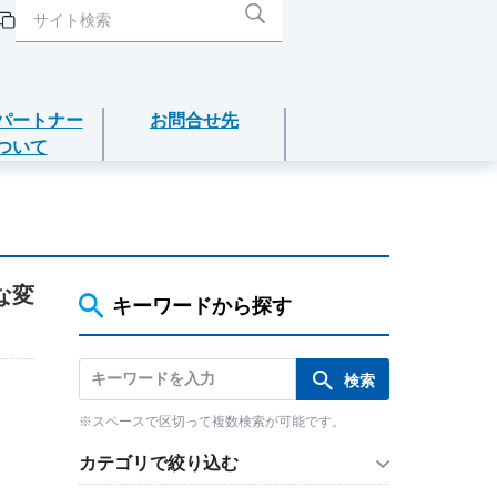
パートナー
お問合せ先
ついて
閉じる
閉じる
閉じる
閉じる
閉じる
介護年金保険
な変
あんしんねんきん介護
キーワードから探す
あんしんねんきん介護Ｒ
※スペースで区切って複数検索が可能です。
こども保険
カテゴリで絞り込む
5年ごと利差配当付こども保険