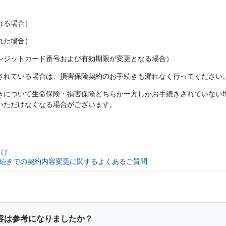
ール
支払いに向けた
あんしん夢終身
海外渡航するとき
更
れる場合）
ールＲ
終身保険
確定申告・年末調整するとき
れた場合）
れ
書の発行・再発
定期保険
子どもが生まれるとき
レジットカード番号および有効期限が変更となる場合）
ャラクター紹介
されている場合は、損害保険契約のお手続きも漏れなく行ってください
保険固有のお手
子どもが独立・就職するとき
険
家計保障・就業不能保障
きについて生命保険・損害保険どちらか一方しかお手続きされていない
いただけなくなる場合がございます。
転職・退職するとき
家計保障定期保険ＮＥＯ
険のお手続き
離婚するとき
あんしん就業不能保障保険
向け
介護が必要になったとき
続きでの契約内容変更に関するよくあるご質問
ご病気・ご不幸があったとき
容は参考になりましたか？