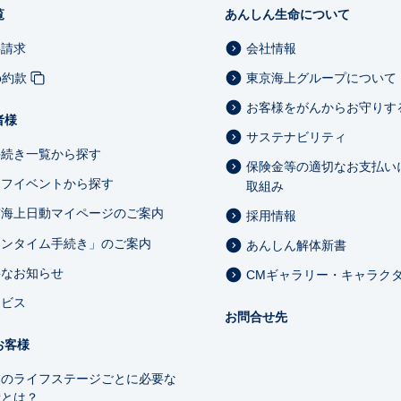
覧
あんしん生命について
料請求
会社情報
b約款
東京海上グループについて
お客様をがんからお守りす
者様
サステナビリティ
手続き一覧から探す
保険金等の適切なお支払い
イフイベントから探す
取組み
京海上日動マイページのご案内
採用情報
ワンタイム手続き」のご案内
あんしん解体新書
要なお知らせ
CMギャラリー・キャラク
ービス
お問合せ先
お客様
業のライフステージごとに必要な
備とは？