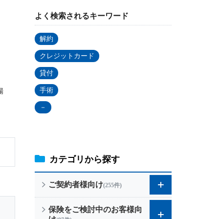
よく検索されるキーワード
個人年金保険
解約
個人年金保険
クレジットカード
貸付
。
変額保険
手術
場
マーケットリンク
－
カテゴリから探す
ご契約者様向け
(255件)
保険をご検討中のお客様向