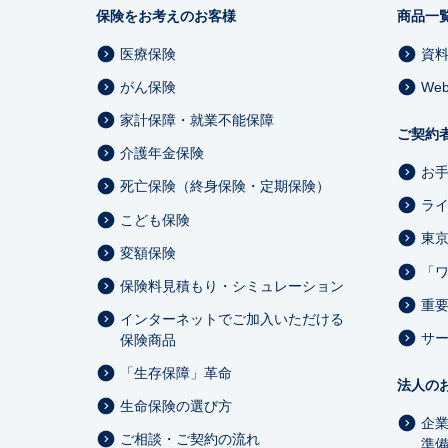
保険をお考えのお客様
商品一
医療保険
資
がん保険
We
家計保障・就業不能保障
ご契約
介護年金保険
お
死亡保険（終身保険・定期保険）
ラ
こども保険
東
変額保険
「
保険料見積もり・シミュレーション
重
インターネットでご加入いただける
サ
保険商品
「生存保障」革命
法人の
生命保険の選び方
企
ご相談・ご契約の流れ
準