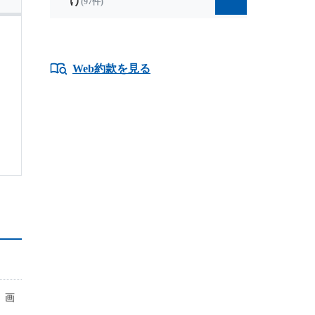
け
(97件)
Web約款を見る
」画