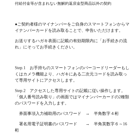
保険用語集
付給付金等が含まれない無解約返戻金型商品以外の契約
家計保障定期保険ＮＥＯ
あんしん就業不能保障保険
東京海上ホールディングス
ライフイベントごとのお手続き
介護年金保険
あんしんねんきん介護
あんしんねんきん介護Ｒ
急な資金が必要なとき
引越しするとき
●ご契約者様のマイナンバーをご自身のスマートフォンからマ
結婚するとき
保険料の支払いが困難なとき
こども保険
イナンバーカードを読み取ることで、申告いただけます。
海外渡航するとき
確定申告・年末調整するとき
5年ごと利差配当付こども保険
お送りするハガキ表面に記載の有効期限内に「お手続きの流
子どもが生まれるとき
子どもが独立・就職するとき
れ」にそってお手続きください。
転職・退職するとき
離婚するとき
個人年金保険
介護が必要になったとき
ご病気・ご不幸があったとき
個人年金保険
Step.1 お手持ちのスマートフォンのバーコードリーダーもし
変額保険
くはカメラ機能より、ハガキにある二次元コードを読み取っ
て専用サイトにアクセスします。
マーケットリンク
Step.2 アクセスした専用サイトの記載に従い操作します。
「個人番号読み取り」の画面ではマイナンバーカードの2種類
のパスワードを入力します。
券面事項入力補助用のパスワード →
半角数字４桁
署名用電子証明書のパスワード →
半角英数字６～16
桁