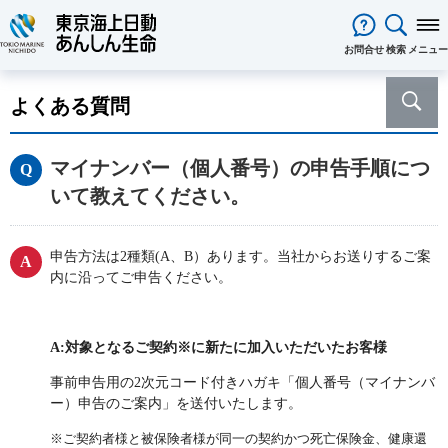
閉じる
お問合せ
検索
メニュー
保険をお考え
のお客様
よくある質問
保険をお考えのお客様TOPへ
商品一覧
保険商品から選ぶ
ライフイベントから選ぶ
資料請求
ご契約者様
マイナンバー（個人番号）の申告手順につ
心配ごとから選ぶ
保険の基礎知識
医療保険
ご契約者様TOPへ
法人のお客様
いて教えてください。
インターネットでご加入いただけ
法人向け保険商品
メディカルＫｉｔ ＮＥＯ
メディカルＫｉｔ Ｒ
東京海上日動マイページのご案内
「ワンタイム手続き」のご案内
法人のお客様TOPへ
あんしん生命
について
る保険商品
あんしん治療サポート保険
あんしん治療サポート保険R
重要なお知らせ
サービス
企業のライフステージごとに必要
経営者の皆様向け商品
あんしん生命についてTOPへ
ライフパートナー
について
ご相談・ご契約の流れ
申込方法の違い
メディカルＫｉｔエール
メディカルＫｉｔエールＲ
申告方法は2種類(A、B）あります。当社からお送りするご案
な準備とは？
東京海上グループについて
会社情報
各種お手続き
がん保険
内に沿ってご申告ください。
従業員の皆様向け商品
お客様をがんからお守りする運動
サステナビリティ
あんしんがん治療保険
がん診断保険Ｒ
保険金・給付金・満期金・年金等
契約内容／登録情報の確認・変更
資料請求
採用情報
保険金等の適切なお支払いに向け
死亡保険（終身保険・定期保険）
の請求
た取組み
長生き支援終身
スマートあんしん定期
A:対象となるご契約※に新たに加入いただいたお客様
契約者貸付の利用・返済
保障内容の見直し・契約の解約
あんしん解体新書
CMギャラリー・キャラクター紹介
お問い合わせ
あんしん定期エール
あんしん終身エール
保険料支払方法の変更
保険証券・控除証明書の発行・再
事前申告用の2次元コード付きハガキ「個人番号（マイナンバ
あんしん夢終身
終身保険
発行
ー）申告のご案内」を送付いたします。
定期保険
変額保険・変額年金保険固有のお
総合福祉団体定期保険のお手続き
よくある質問
※ご契約者様と被保険者様が同一の契約かつ死亡保険金、健康還
家計保障・就業不能保障
手続き