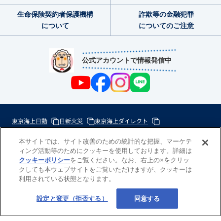
生命保険契約者
保護機構
詐欺等の金融犯罪
について
についてのご注意
公式アカウントで情報発信中
東京海上日動
日新火災
東京海上ダイレクト
東京海上ミレア少額短期
本サイトでは、サイト改善のための統計的な把握、マーケテ
ィング活動等のためにクッキーを使用しております。詳細は
次
クッキーポリシー
をご覧ください。なお、右上の×をクリッ
の
クしても本ウェブサイトをご覧いただけますが、クッキーは
東
利用されている状態となります。
一
京
歩
海
Copyright(c) 東京海上日動あんしん生命
設定と変更（拒否する）
同意する
の
上