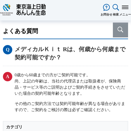
閉じる
お問合せ
検索
メニュー
保険をお考え
のお客様
よくある質問
保険をお考えのお客様TOPへ
商品一覧
保険商品から選ぶ
ライフイベントから選ぶ
資料請求
ご契約者様
メディカルＫｉｔ Rは、何歳から何歳まで
心配ごとから選ぶ
保険の基礎知識
医療保険
ご契約者様TOPへ
法人のお客様
契約可能ですか？
インターネットでご加入いただけ
法人向け保険商品
メディカルＫｉｔ ＮＥＯ
メディカルＫｉｔ Ｒ
東京海上日動マイページのご案内
「ワンタイム手続き」のご案内
法人のお客様TOPへ
あんしん生命
について
る保険商品
あんしん治療サポート保険
あんしん治療サポート保険R
重要なお知らせ
サービス
企業のライフステージごとに必要
経営者の皆様向け商品
あんしん生命についてTOPへ
ライフパートナー
について
ご相談・ご契約の流れ
申込方法の違い
メディカルＫｉｔエール
メディカルＫｉｔエールＲ
0歳から60歳までの方がご契約可能です。
な準備とは？
東京海上グループについて
会社情報
各種お手続き
がん保険
尚、上記の年齢は、当社の代理店または取扱者が、保険商
従業員の皆様向け商品
お客様をがんからお守りする運動
サステナビリティ
あんしんがん治療保険
がん診断保険Ｒ
品・サービス等のご説明およびご契約手続きをさせていただ
保険金・給付金・満期金・年金等
契約内容／登録情報の確認・変更
資料請求
採用情報
保険金等の適切なお支払いに向け
いた場合の契約可能年齢となります。
死亡保険（終身保険・定期保険）
の請求
た取組み
長生き支援終身
スマートあんしん定期
契約者貸付の利用・返済
保障内容の見直し・契約の解約
その他のご契約方法では契約可能年齢が異なる場合がありま
あんしん解体新書
CMギャラリー・キャラクター紹介
お問い合わせ
あんしん定期エール
あんしん終身エール
保険料支払方法の変更
すので、ご契約をご検討の際は必ずご確認ください。
保険証券・控除証明書の発行・再
あんしん夢終身
終身保険
発行
定期保険
変額保険・変額年金保険固有のお
総合福祉団体定期保険のお手続き
よくある質問
カテゴリ
家計保障・就業不能保障
手続き