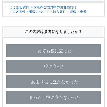
保険用語集
家計保障定期保険ＮＥＯ
あんしん就業不能保障保険
よくある質問
保険をご検討中のお客様向け
東京海上ホールディングス
ライフイベントごとのお手続き
介護年金保険
加入条件・審査について
加入条件・資格
全般
あんしんねんきん介護
あんしんねんきん介護Ｒ
急な資金が必要なとき
引越しするとき
結婚するとき
保険料の支払いが困難なとき
こども保険
海外渡航するとき
確定申告・年末調整するとき
この内容は参考になりましたか？
5年ごと利差配当付こども保険
子どもが生まれるとき
子どもが独立・就職するとき
転職・退職するとき
離婚するとき
個人年金保険
介護が必要になったとき
ご病気・ご不幸があったとき
個人年金保険
とても役に立った
変額保険
役に立った
マーケットリンク
あまり役に立たなかった
まったく役に立たなかった