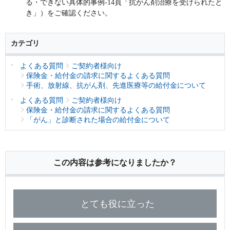
る・できない具体的事例-14頁「抗がん剤治療を受けられたと
保険用語集
家計保障定期保険ＮＥＯ
あんしん就業不能保障保険
き」）をご確認ください。
東京海上ホールディングス
ライフイベントごとのお手続き
介護年金保険
あんしんねんきん介護
あんしんねんきん介護Ｒ
急な資金が必要なとき
引越しするとき
カテゴリ
結婚するとき
保険料の支払いが困難なとき
こども保険
海外渡航するとき
確定申告・年末調整するとき
よくある質問
ご契約者様向け
5年ごと利差配当付こども保険
子どもが生まれるとき
子どもが独立・就職するとき
保険金・給付金の請求に関するよくある質問
転職・退職するとき
離婚するとき
手術、放射線、抗がん剤、先進医療等の給付金について
個人年金保険
介護が必要になったとき
ご病気・ご不幸があったとき
よくある質問
ご契約者様向け
個人年金保険
保険金・給付金の請求に関するよくある質問
「がん」と診断された場合の給付金について
変額保険
マーケットリンク
この内容は参考になりましたか？
とても役に立った