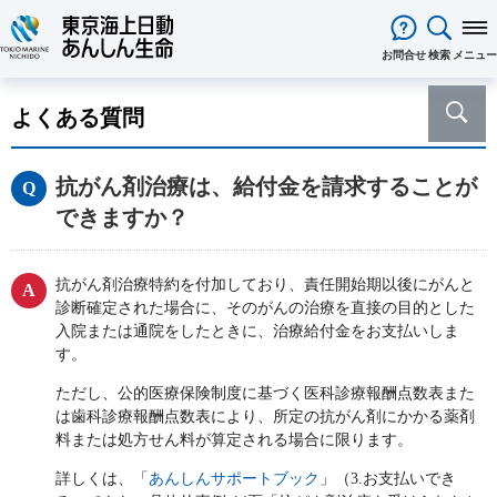
閉じる
お問合せ
検索
メニュー
保険をお考え
のお客様
よくある質問
保険をお考えのお客様TOPへ
商品一覧
保険商品から選ぶ
ライフイベントから選ぶ
資料請求
ご契約者様
抗がん剤治療は、給付金を請求することが
心配ごとから選ぶ
保険の基礎知識
医療保険
ご契約者様TOPへ
法人のお客様
できますか？
インターネットでご加入いただけ
法人向け保険商品
メディカルＫｉｔ ＮＥＯ
メディカルＫｉｔ Ｒ
東京海上日動マイページのご案内
「ワンタイム手続き」のご案内
法人のお客様TOPへ
あんしん生命
について
る保険商品
あんしん治療サポート保険
あんしん治療サポート保険R
重要なお知らせ
サービス
企業のライフステージごとに必要
経営者の皆様向け商品
あんしん生命についてTOPへ
ライフパートナー
について
ご相談・ご契約の流れ
申込方法の違い
メディカルＫｉｔエール
メディカルＫｉｔエールＲ
抗がん剤治療特約を付加しており、責任開始期以後にがんと
な準備とは？
東京海上グループについて
会社情報
各種お手続き
がん保険
診断確定された場合に、そのがんの治療を直接の目的とした
従業員の皆様向け商品
お客様をがんからお守りする運動
サステナビリティ
あんしんがん治療保険
がん診断保険Ｒ
入院または通院をしたときに、治療給付金をお支払いしま
保険金・給付金・満期金・年金等
契約内容／登録情報の確認・変更
資料請求
採用情報
保険金等の適切なお支払いに向け
す。
死亡保険（終身保険・定期保険）
の請求
た取組み
長生き支援終身
スマートあんしん定期
契約者貸付の利用・返済
保障内容の見直し・契約の解約
ただし、公的医療保険制度に基づく医科診療報酬点数表また
あんしん解体新書
CMギャラリー・キャラクター紹介
お問い合わせ
あんしん定期エール
あんしん終身エール
保険料支払方法の変更
は歯科診療報酬点数表により、所定の抗がん剤にかかる薬剤
保険証券・控除証明書の発行・再
あんしん夢終身
終身保険
料または処方せん料が算定される場合に限ります。
発行
定期保険
変額保険・変額年金保険固有のお
総合福祉団体定期保険のお手続き
よくある質問
詳しくは、「
あんしんサポートブック
」（3.お支払いでき
家計保障・就業不能保障
手続き