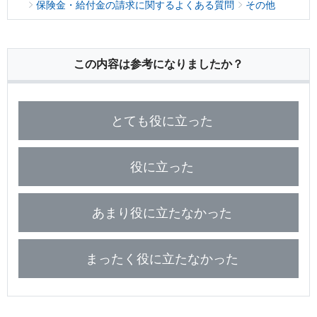
保険用語集
保険金・給付金の請求に関するよくある質問
その他
家計保障定期保険ＮＥＯ
あんしん就業不能保障保険
東京海上ホールディングス
ライフイベントごとのお手続き
介護年金保険
あんしんねんきん介護
あんしんねんきん介護Ｒ
急な資金が必要なとき
引越しするとき
この内容は参考になりましたか？
結婚するとき
保険料の支払いが困難なとき
こども保険
海外渡航するとき
確定申告・年末調整するとき
5年ごと利差配当付こども保険
子どもが生まれるとき
子どもが独立・就職するとき
転職・退職するとき
離婚するとき
とても役に立った
個人年金保険
介護が必要になったとき
ご病気・ご不幸があったとき
個人年金保険
役に立った
変額保険
マーケットリンク
あまり役に立たなかった
まったく役に立たなかった