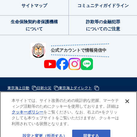
サイトマップ
コミュニティ
ガイドライン
生命保険契約者
保護機構
詐欺等の金融犯罪
について
についてのご注意
公式アカウントで情報発信中
東京海上日動
日新火災
東京海上ダイレクト
東京海上ミレア少額短期
本サイトでは、サイト改善のための統計的な把握、マーケテ
ィング活動等のためにクッキーを使用しております。詳細は
次
クッキーポリシー
をご覧ください。なお、右上の×をクリッ
の
クしても本ウェブサイトをご覧いただけますが、クッキーは
東
利用されている状態となります。
一
京
歩
Copyright(c) 東京海上日動あんしん生命
設定と変更（拒否する）
同意する