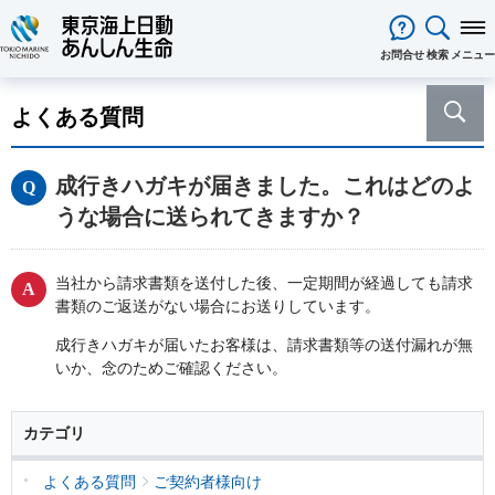
閉じる
お問合せ
検索
メニュー
保険をお考え
のお客様
よくある質問
保険をお考えのお客様TOPへ
商品一覧
保険商品から選ぶ
ライフイベントから選ぶ
資料請求
ご契約者様
成行きハガキが届きました。これはどのよ
心配ごとから選ぶ
保険の基礎知識
医療保険
ご契約者様TOPへ
法人のお客様
うな場合に送られてきますか？
インターネットでご加入いただけ
法人向け保険商品
メディカルＫｉｔ ＮＥＯ
メディカルＫｉｔ Ｒ
東京海上日動マイページのご案内
「ワンタイム手続き」のご案内
法人のお客様TOPへ
あんしん生命
について
る保険商品
あんしん治療サポート保険
あんしん治療サポート保険R
重要なお知らせ
サービス
企業のライフステージごとに必要
経営者の皆様向け商品
あんしん生命についてTOPへ
ライフパートナー
について
ご相談・ご契約の流れ
申込方法の違い
メディカルＫｉｔエール
メディカルＫｉｔエールＲ
当社から請求書類を送付した後、一定期間が経過しても請求
な準備とは？
東京海上グループについて
会社情報
各種お手続き
がん保険
書類のご返送がない場合にお送りしています。
従業員の皆様向け商品
お客様をがんからお守りする運動
サステナビリティ
あんしんがん治療保険
がん診断保険Ｒ
保険金・給付金・満期金・年金等
契約内容／登録情報の確認・変更
資料請求
採用情報
保険金等の適切なお支払いに向け
成行きハガキが届いたお客様は、請求書類等の送付漏れが無
死亡保険（終身保険・定期保険）
の請求
いか、念のためご確認ください。
た取組み
長生き支援終身
スマートあんしん定期
契約者貸付の利用・返済
保障内容の見直し・契約の解約
あんしん解体新書
CMギャラリー・キャラクター紹介
お問い合わせ
あんしん定期エール
あんしん終身エール
保険料支払方法の変更
保険証券・控除証明書の発行・再
あんしん夢終身
カテゴリ
終身保険
発行
定期保険
変額保険・変額年金保険固有のお
総合福祉団体定期保険のお手続き
よくある質問
よくある質問
ご契約者様向け
家計保障・就業不能保障
手続き