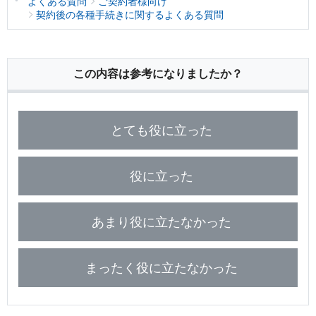
よくある質問
ご契約者様向け
保険用語集
家計保障定期保険ＮＥＯ
あんしん就業不能保障保険
契約後の各種手続きに関するよくある質問
東京海上ホールディングス
ライフイベントごとのお手続き
介護年金保険
あんしんねんきん介護
あんしんねんきん介護Ｒ
急な資金が必要なとき
引越しするとき
結婚するとき
保険料の支払いが困難なとき
こども保険
この内容は参考になりましたか？
海外渡航するとき
確定申告・年末調整するとき
5年ごと利差配当付こども保険
子どもが生まれるとき
子どもが独立・就職するとき
転職・退職するとき
離婚するとき
個人年金保険
とても役に立った
介護が必要になったとき
ご病気・ご不幸があったとき
個人年金保険
変額保険
役に立った
マーケットリンク
あまり役に立たなかった
まったく役に立たなかった