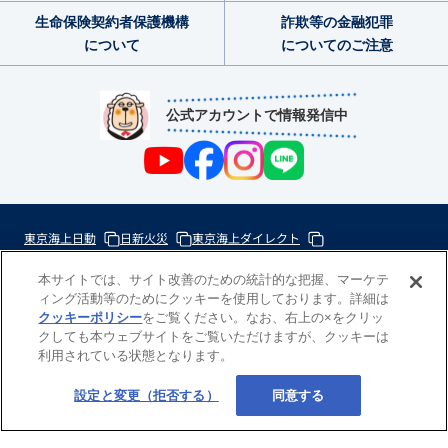
生命保険契約者
保護機構
詐欺等の金融犯罪
について
についてのご注意
公式アカウントで情報発信中
東京海上日動
日新火災
東京海上ダイレクト
東京海上ミレア少額短期
本サイトでは、サイト改善のための統計的な把握、マーケテ
ィング活動等のためにクッキーを使用しております。詳細は
次
クッキーポリシー
をご覧ください。なお、右上の×をクリッ
の
クしても本ウェブサイトをご覧いただけますが、クッキーは
東
利用されている状態となります。
一
京
歩
海
Copyright(c) 東京海上日動あんしん生命
設定と変更（拒否する）
同意する
の
上