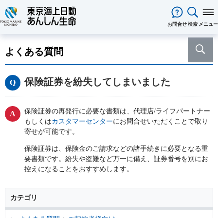
閉じる
お問合せ
検索
メニュー
保険をお考え
のお客様
よくある質問
保険をお考えのお客様TOPへ
商品一覧
保険商品から選ぶ
ライフイベントから選ぶ
資料請求
ご契約者様
保険証券を紛失してしまいました
心配ごとから選ぶ
保険の基礎知識
医療保険
ご契約者様TOPへ
法人のお客様
インターネットでご加入いただけ
法人向け保険商品
メディカルＫｉｔ ＮＥＯ
メディカルＫｉｔ Ｒ
東京海上日動マイページのご案内
「ワンタイム手続き」のご案内
法人のお客様TOPへ
あんしん生命
について
る保険商品
あんしん治療サポート保険
あんしん治療サポート保険R
保険証券の再発行に必要な書類は、代理店/ライフパートナー
重要なお知らせ
サービス
企業のライフステージごとに必要
経営者の皆様向け商品
あんしん生命についてTOPへ
ライフパートナー
について
ご相談・ご契約の流れ
申込方法の違い
もしくは
カスタマーセンター
にお問合せいただくことで取り
メディカルＫｉｔエール
メディカルＫｉｔエールＲ
な準備とは？
東京海上グループについて
会社情報
各種お手続き
寄せが可能です。
がん保険
従業員の皆様向け商品
お客様をがんからお守りする運動
サステナビリティ
あんしんがん治療保険
がん診断保険Ｒ
保険金・給付金・満期金・年金等
契約内容／登録情報の確認・変更
資料請求
保険証券は、保険金のご請求などの諸手続きに必要となる重
採用情報
保険金等の適切なお支払いに向け
死亡保険（終身保険・定期保険）
要書類です。紛失や盗難など万一に備え、証券番号を別にお
の請求
た取組み
長生き支援終身
スマートあんしん定期
控えになることをおすすめします。
契約者貸付の利用・返済
保障内容の見直し・契約の解約
あんしん解体新書
CMギャラリー・キャラクター紹介
お問い合わせ
あんしん定期エール
あんしん終身エール
保険料支払方法の変更
保険証券・控除証明書の発行・再
あんしん夢終身
終身保険
発行
カテゴリ
定期保険
変額保険・変額年金保険固有のお
総合福祉団体定期保険のお手続き
よくある質問
家計保障・就業不能保障
手続き