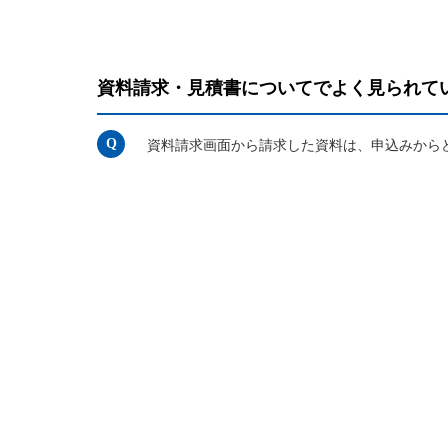
メディカルＫｉｔエ
保険金等の適切なお
法人向け保険商品
保険料支払方法の変
取組み
メディカルＫｉｔエ
資料請求・見積書についてでよく見られて
ご相談・ご契約の流
保険証券・控除証明
あんしん解体新書
行
がん保険
申込方法の違い
CMギャラリー・キ
資料請求画面から請求した資料は、申込みから
変額保険・変額年金
あんしんがん治療保
続き
がん診断保険Ｒ
総合福祉団体定期保