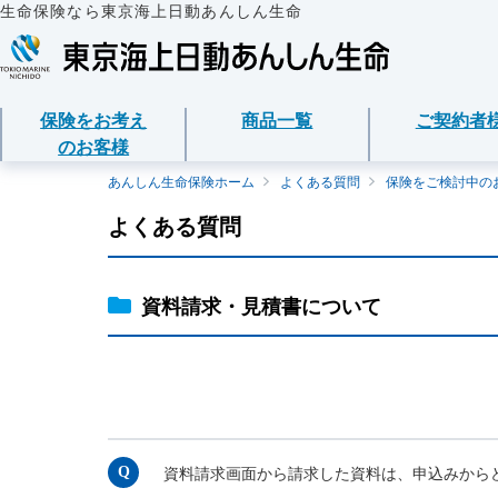
生命保険なら東京海上日動あんしん生命
保険をお考え
商品一覧
ご契約者
のお客様
保険をお考えのお客様
商品一覧
ご契約者様
法人のお客様
あんしん生命について
あんしん生命保険ホーム
よくある質問
保険をご検討中の
よくある質問
保険をお考えのお客様TOPへ
資料請求
ご契約者様TOPへ
法人のお客様TOPへ
あんしん生命についてTOPへ
保険商品から選ぶ
医療保険
企業のライフステー
東京海上グループに
各種お手続き
準備とは？
ライフイベントから
メディカルＫｉｔ Ｎ
保険金・給付金・満
会社情報
資料請求・見積書について
東京海上日動マイページのご案内
請求
経営者の皆様向け商
心配ごとから選ぶ
メディカルＫｉｔ Ｒ
お客様をがんからお
「ワンタイム手続き」のご案内
契約内容／登録情報
従業員の皆様向け商
保険の基礎知識
あんしん治療サポー
サステナビリティ
重要なお知らせ
契約者貸付の利用・
インターネットでご
あんしん治療サポー
採用情報
資料請求画面から請求した資料は、申込みから
サービス
保険商品
保障内容の見直し・