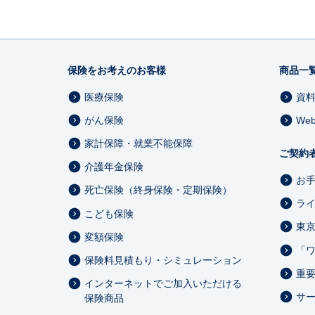
保険をお考えのお客様
商品一
医療保険
資
がん保険
We
家計保障・就業不能保障
ご契約
介護年金保険
お
死亡保険（終身保険・定期保険）
ラ
こども保険
東
変額保険
「
保険料見積もり・シミュレーション
重
インターネットでご加入いただける
サ
保険商品