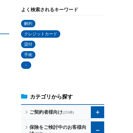
よく検索されるキーワード
個人年金保険
解約
個人年金保険
クレジットカード
貸付
変額保険
手術
マーケットリンク
－
カテゴリから探す
ご契約者様向け
(255件)
保険をご検討中のお客様向