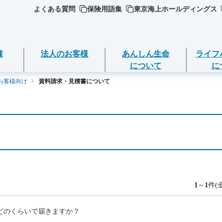
よくある質問
保険用語集
東京海上ホールディングス
様
法人のお客様
あんしん生命
ライフ
について
に
お客様向け
資料請求・見積書について
ジごとに必要な
ついて
死亡保険（終身保険・定期保険）
ライフイベントごとのお手続き
選ぶ
ＥＯ
期金・年金等の
長生き支援終身
急な資金が必要なとき
品
守りする運動
スマートあんしん定期
引越しするとき
の確認・変更
品
ト保険
あんしん定期エール
結婚するとき
1
～
1
件(
返済
加入いただける
ト保険R
あんしん終身エール
保険料の支払いが困難なとき
どのくらいで届きますか？
契約の解約