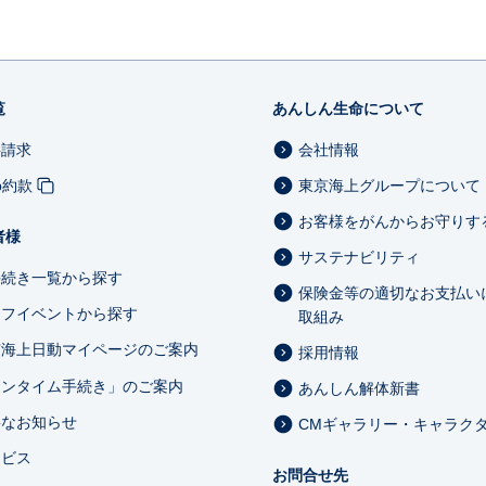
覧
あんしん生命について
料請求
会社情報
b約款
東京海上グループについて
お客様をがんからお守りす
者様
サステナビリティ
手続き一覧から探す
保険金等の適切なお支払い
イフイベントから探す
取組み
京海上日動マイページのご案内
採用情報
ワンタイム手続き」のご案内
あんしん解体新書
要なお知らせ
CMギャラリー・キャラク
ービス
お問合せ先