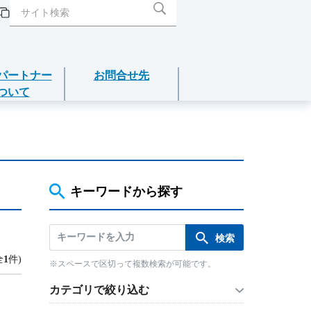
パートナー
お問合せ先
ついて
閉じる
閉じる
閉じる
閉じる
閉じる
介護年金保険
あんしんねんきん介護
キーワードから探す
あんしんねんきん介護Ｒ
全
1
件)
※スペースで区切って複数検索が可能です。
こども保険
カテゴリで絞り込む
5年ごと利差配当付こども保険