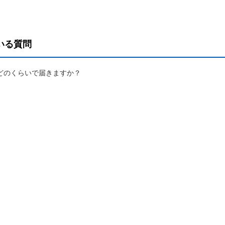
ール
支払いに向けた
あんしん夢終身
海外渡航するとき
更
ールＲ
終身保険
確定申告・年末調整するとき
いる質問
れ
書の発行・再発
定期保険
子どもが生まれるとき
ャラクター紹介
どのくらいで届きますか？
保険固有のお手
子どもが独立・就職するとき
険
家計保障・就業不能保障
転職・退職するとき
家計保障定期保険ＮＥＯ
険のお手続き
離婚するとき
あんしん就業不能保障保険
介護が必要になったとき
ご病気・ご不幸があったとき