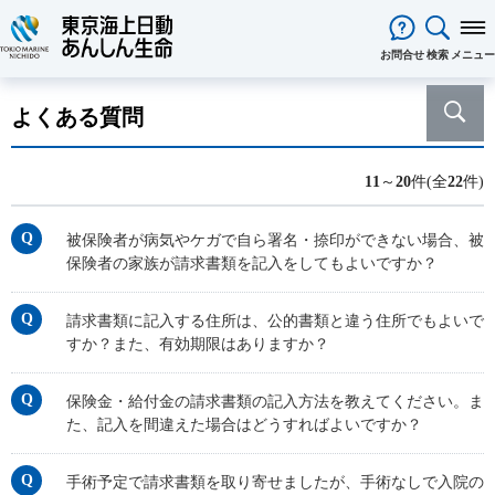
閉じる
お問合せ
検索
メニュー
保険をお考え
のお客様
よくある質問
保険をお考えのお客様TOPへ
商品一覧
保険商品から選ぶ
ライフイベントから選ぶ
資料請求
ご契約者様
11
～
20
件(全
22
件)
心配ごとから選ぶ
保険の基礎知識
医療保険
ご契約者様TOPへ
法人のお客様
インターネットでご加入いただけ
法人向け保険商品
メディカルＫｉｔ ＮＥＯ
メディカルＫｉｔ Ｒ
東京海上日動マイページのご案内
「ワンタイム手続き」のご案内
法人のお客様TOPへ
あんしん生命
について
被保険者が病気やケガで自ら署名・捺印ができない場合、被
る保険商品
あんしん治療サポート保険
あんしん治療サポート保険R
重要なお知らせ
サービス
企業のライフステージごとに必要
経営者の皆様向け商品
あんしん生命についてTOPへ
保険者の家族が請求書類を記入をしてもよいですか？
ライフパートナー
について
ご相談・ご契約の流れ
申込方法の違い
メディカルＫｉｔエール
メディカルＫｉｔエールＲ
な準備とは？
東京海上グループについて
会社情報
各種お手続き
がん保険
従業員の皆様向け商品
お客様をがんからお守りする運動
サステナビリティ
請求書類に記入する住所は、公的書類と違う住所でもよいで
あんしんがん治療保険
がん診断保険Ｒ
保険金・給付金・満期金・年金等
契約内容／登録情報の確認・変更
資料請求
採用情報
すか？また、有効期限はありますか？
保険金等の適切なお支払いに向け
死亡保険（終身保険・定期保険）
の請求
た取組み
長生き支援終身
スマートあんしん定期
契約者貸付の利用・返済
保障内容の見直し・契約の解約
あんしん解体新書
CMギャラリー・キャラクター紹介
お問い合わせ
保険金・給付金の請求書類の記入方法を教えてください。ま
あんしん定期エール
あんしん終身エール
保険料支払方法の変更
保険証券・控除証明書の発行・再
た、記入を間違えた場合はどうすればよいですか？
あんしん夢終身
終身保険
発行
定期保険
変額保険・変額年金保険固有のお
総合福祉団体定期保険のお手続き
よくある質問
手術予定で請求書類を取り寄せましたが、手術なしで入院の
家計保障・就業不能保障
手続き