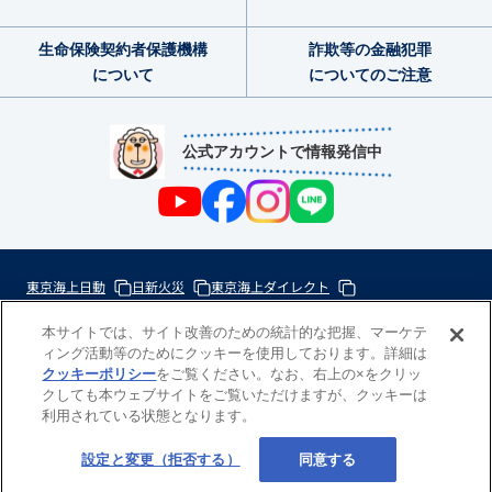
生命保険契約者
保護機構
詐欺等の金融犯罪
について
についてのご注意
公式アカウントで情報発信中
東京海上日動
日新火災
東京海上ダイレクト
東京海上ミレア少額短期
本サイトでは、サイト改善のための統計的な把握、マーケテ
ィング活動等のためにクッキーを使用しております。詳細は
次
クッキーポリシー
をご覧ください。なお、右上の×をクリッ
の
クしても本ウェブサイトをご覧いただけますが、クッキーは
東
利用されている状態となります。
一
京
歩
海
Copyright(c) 東京海上日動あんしん生命
設定と変更（拒否する）
同意する
の