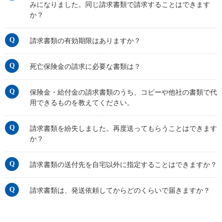
保険用語集
みになりました。同じ請求書類で請求することはできます
家計保障定期保険ＮＥＯ
あんしん就業不能保障保険
か？
東京海上ホールディングス
ライフイベントごとのお手続き
介護年金保険
あんしんねんきん介護
あんしんねんきん介護Ｒ
急な資金が必要なとき
引越しするとき
請求書類の有効期限はありますか？
結婚するとき
保険料の支払いが困難なとき
こども保険
海外渡航するとき
確定申告・年末調整するとき
5年ごと利差配当付こども保険
死亡保険金の請求に必要な書類は？
子どもが生まれるとき
子どもが独立・就職するとき
転職・退職するとき
離婚するとき
個人年金保険
保険金・給付金の請求書類のうち、コピーや他社の書類で代
介護が必要になったとき
ご病気・ご不幸があったとき
個人年金保険
用できるものを教えてください。
変額保険
請求書類を紛失しました。再度送ってもらうことはできます
マーケットリンク
か？
請求書類の送付先を自宅以外に指定することはできますか？
請求書類は、発送依頼してからどのくらいで届きますか？