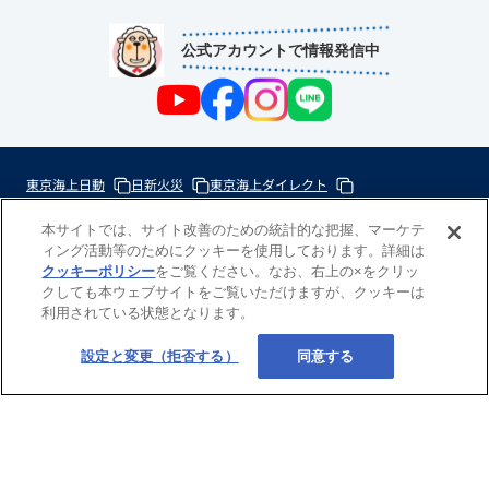
公式アカウントで情報発信中
東京海上日動
日新火災
東京海上ダイレクト
東京海上ミレア少額短期
本サイトでは、サイト改善のための統計的な把握、マーケテ
ィング活動等のためにクッキーを使用しております。詳細は
次
クッキーポリシー
をご覧ください。なお、右上の×をクリッ
の
クしても本ウェブサイトをご覧いただけますが、クッキーは
東
利用されている状態となります。
一
京
歩
海
Copyright(c) 東京海上日動あんしん生命
設定と変更（拒否する）
同意する
の
上
力
グ
に
ル
な
ー