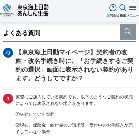
閉じる
お問合せ
検索
メニュー
保険をお考え
のお客様
よくある質問
保険をお考えのお客様TOPへ
商品一覧
保険商品から選ぶ
ライフイベントから選ぶ
資料請求
ご契約者様
【東京海上日動マイページ】契約者の改
心配ごとから選ぶ
保険の基礎知識
医療保険
ご契約者様TOPへ
法人のお客様
姓・改名手続き時に、「お手続きするご契
インターネットでご加入いただけ
法人向け保険商品
メディカルＫｉｔ ＮＥＯ
メディカルＫｉｔ Ｒ
東京海上日動マイページのご案内
「ワンタイム手続き」のご案内
法人のお客様TOPへ
あんしん生命
について
約の選択」画面に表示されない契約があり
る保険商品
あんしん治療サポート保険
あんしん治療サポート保険R
重要なお知らせ
サービス
企業のライフステージごとに必要
経営者の皆様向け商品
あんしん生命についてTOPへ
ライフパートナー
について
ご相談・ご契約の流れ
申込方法の違い
ます。どうしてですか？
メディカルＫｉｔエール
メディカルＫｉｔエールＲ
な準備とは？
東京海上グループについて
会社情報
各種お手続き
がん保険
従業員の皆様向け商品
お客様をがんからお守りする運動
サステナビリティ
あんしんがん治療保険
がん診断保険Ｒ
保険金・給付金・満期金・年金等
契約内容／登録情報の確認・変更
資料請求
採用情報
保険金等の適切なお支払いに向け
実際にご加入している契約でも、以下のようなご契約の状態
死亡保険（終身保険・定期保険）
の請求
によっては表示されない場合があります。
た取組み
長生き支援終身
スマートあんしん定期
契約者貸付の利用・返済
保障内容の見直し・契約の解約
あんしん解体新書
CMギャラリー・キャラクター紹介
お問い合わせ
あんしん定期エール
①失効している契約
あんしん終身エール
保険料支払方法の変更
保険証券・控除証明書の発行・再
あんしん夢終身
終身保険
発行
②現在、保険金・給付金のご請求等、受付中のお手続きが完
定期保険
変額保険・変額年金保険固有のお
総合福祉団体定期保険のお手続き
了していない場合
よくある質問
家計保障・就業不能保障
手続き