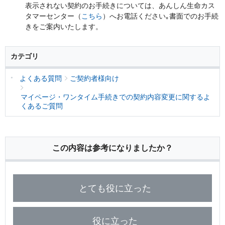
保険用語集
表示されない契約のお手続きについては、あんしん生命カス
家計保障定期保険ＮＥＯ
あんしん就業不能保障保険
東京海上ホールディングス
タマーセンター（
こちら
）へお電話ください｡書面でのお手続
ライフイベントごとのお手続き
介護年金保険
きをご案内いたします。
あんしんねんきん介護
あんしんねんきん介護Ｒ
急な資金が必要なとき
引越しするとき
結婚するとき
保険料の支払いが困難なとき
こども保険
カテゴリ
海外渡航するとき
確定申告・年末調整するとき
5年ごと利差配当付こども保険
子どもが生まれるとき
子どもが独立・就職するとき
よくある質問
ご契約者様向け
転職・退職するとき
離婚するとき
個人年金保険
介護が必要になったとき
ご病気・ご不幸があったとき
マイページ・ワンタイム手続きでの契約内容変更に関するよ
個人年金保険
くあるご質問
変額保険
マーケットリンク
この内容は参考になりましたか？
とても役に立った
役に立った