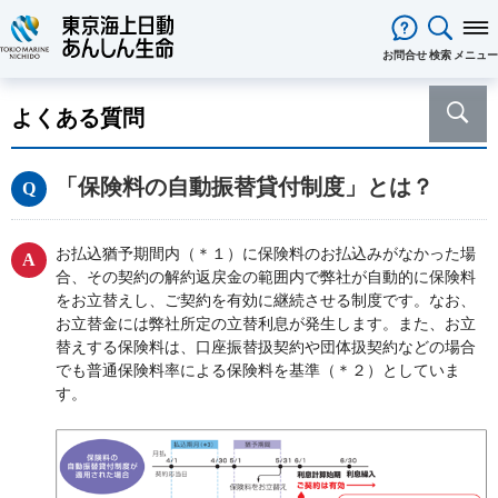
閉じる
お問合せ
検索
メニュー
保険をお考え
のお客様
よくある質問
保険をお考えのお客様TOPへ
商品一覧
保険商品から選ぶ
ライフイベントから選ぶ
資料請求
ご契約者様
「保険料の自動振替貸付制度」とは？
心配ごとから選ぶ
保険の基礎知識
医療保険
ご契約者様TOPへ
法人のお客様
インターネットでご加入いただけ
法人向け保険商品
メディカルＫｉｔ ＮＥＯ
メディカルＫｉｔ Ｒ
東京海上日動マイページのご案内
「ワンタイム手続き」のご案内
法人のお客様TOPへ
あんしん生命
について
る保険商品
あんしん治療サポート保険
あんしん治療サポート保険R
お払込猶予期間内（＊１）に保険料のお払込みがなかった場
重要なお知らせ
サービス
企業のライフステージごとに必要
経営者の皆様向け商品
あんしん生命についてTOPへ
ライフパートナー
について
ご相談・ご契約の流れ
申込方法の違い
合、その契約の解約返戻金の範囲内で弊社が自動的に保険料
メディカルＫｉｔエール
メディカルＫｉｔエールＲ
な準備とは？
東京海上グループについて
会社情報
各種お手続き
をお立替えし、ご契約を有効に継続させる制度です。なお、
がん保険
従業員の皆様向け商品
お客様をがんからお守りする運動
サステナビリティ
お立替金には弊社所定の立替利息が発生します。また、お立
あんしんがん治療保険
がん診断保険Ｒ
保険金・給付金・満期金・年金等
契約内容／登録情報の確認・変更
資料請求
採用情報
保険金等の適切なお支払いに向け
替えする保険料は、口座振替扱契約や団体扱契約などの場合
死亡保険（終身保険・定期保険）
の請求
でも普通保険料率による保険料を基準（＊２）としていま
た取組み
長生き支援終身
スマートあんしん定期
契約者貸付の利用・返済
保障内容の見直し・契約の解約
す。
あんしん解体新書
CMギャラリー・キャラクター紹介
お問い合わせ
あんしん定期エール
あんしん終身エール
保険料支払方法の変更
保険証券・控除証明書の発行・再
あんしん夢終身
終身保険
発行
定期保険
変額保険・変額年金保険固有のお
総合福祉団体定期保険のお手続き
よくある質問
家計保障・就業不能保障
手続き