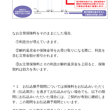
保険用語集
家計保障定期保険ＮＥＯ
あんしん就業不能保障保険
東京海上ホールディングス
ライフイベントごとのお手続き
介護年金保険
あんしんねんきん介護
あんしんねんきん介護Ｒ
急な資金が必要なとき
引越しするとき
結婚するとき
保険料の支払いが困難なとき
こども保険
海外渡航するとき
確定申告・年末調整するとき
5年ごと利差配当付こども保険
なお立替保険料をそのままにした場合、
子どもが生まれるとき
子どもが独立・就職するとき
転職・退職するとき
離婚するとき
①利息分が増えていきます。
個人年金保険
介護が必要になったとき
ご病気・ご不幸があったとき
②解約返戻金や保険金等をお受け取りになる際に、利息を
個人年金保険
含む立替金額が差引かれます。
変額保険
③お立替保険料とその利息が解約返戻金を上回ると、保険
マーケットリンク
契約は効力を失います。
＊１ お払込猶予期間については保険料をお払込みいただく
月（払込期月）を過ぎてお払込みがない場合でも、以下の期
間にお払込みいただいた場合には、ご契約が有効に継続しま
す。この期間をお払込猶予期間といいます。