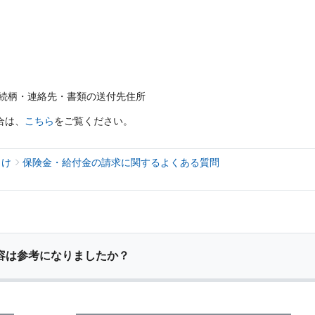
ール
支払いに向けた
あんしん夢終身
海外渡航するとき
更
ールＲ
終身保険
確定申告・年末調整するとき
れ
書の発行・再発
定期保険
子どもが生まれるとき
ャラクター紹介
の続柄・連絡先・書類の送付先住所
保険固有のお手
子どもが独立・就職するとき
合は、
こちら
をご覧ください。
険
家計保障・就業不能保障
転職・退職するとき
家計保障定期保険ＮＥＯ
険のお手続き
向け
保険金・給付金の請求に関するよくある質問
離婚するとき
あんしん就業不能保障保険
介護が必要になったとき
ご病気・ご不幸があったとき
容は参考になりましたか？