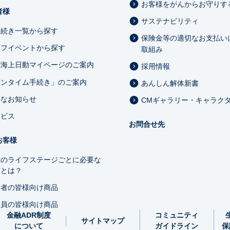
お客様をがんからお守りす
者様
サステナビリティ
手続き一覧から探す
保険金等の適切なお支払い
イフイベントから探す
取組み
京海上日動マイページのご案内
採用情報
ワンタイム手続き」のご案内
あんしん解体新書
要なお知らせ
CMギャラリー・キャラク
ービス
お問合せ先
お客様
業のライフステージごとに必要な
備とは？
営者の皆様向け商品
業員の皆様向け商品
金融ADR制度
コミュニティ
サイトマップ
について
ガイドライン
保