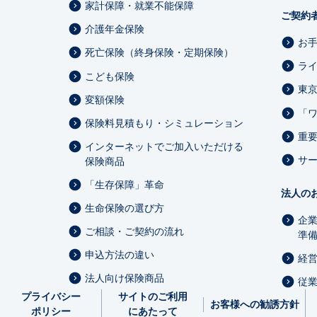
家計保障・就業不能保障
ご契約
介護年金保険
お
死亡保険（終身保険・定期保険）
ラ
こども保険
東
変額保険
「
保険料見積もり・シミュレーション
重
インターネットでご加入いただける
サ
保険商品
「生存保障」革命
法人の
生命保険の選び方
企
ご相談・ご契約の流れ
準
申込方法の違い
経
法人向け保険商品
従
プライバシー
サイトのご利用
お客様への勧誘方針
ポリシー
にあたって