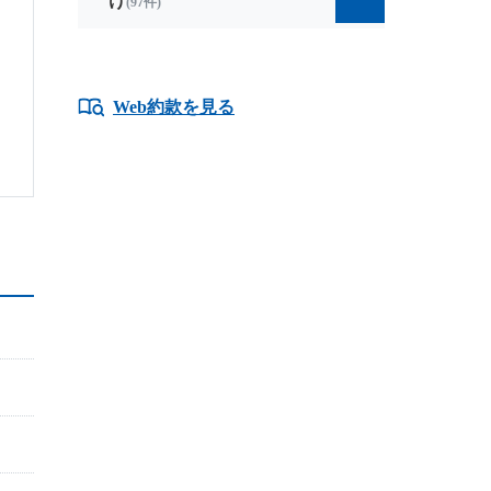
け
(97件)
Web約款を見る