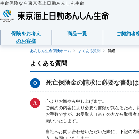
生命保険なら東京海上日動あんしん生命
保険をお考え
商品一覧
ご契約者
のお客様
保険をお考えのお客様
商品一覧
ご契約者様
法人のお客様
あんしん生命について
あんしん生命保険ホーム
よくある質問
詳細
よくある質問
保険をお考えのお客様TOPへ
資料請求
ご契約者様TOPへ
法人のお客様TOPへ
あんしん生命についてTOPへ
保険商品から選ぶ
医療保険
企業のライフステー
東京海上グループに
各種お手続き
準備とは？
死亡保険金の請求に必要な書類は
ライフイベントから
メディカルＫｉｔ Ｎ
保険金・給付金・満
会社情報
東京海上日動マイページのご案内
請求
経営者の皆様向け商
心配ごとから選ぶ
メディカルＫｉｔ Ｒ
お客様をがんからお
心よりお悔やみ申し上げます。
「ワンタイム手続き」のご案内
契約内容／登録情報
従業員の皆様向け商
ご契約の内容により必要な書類が異なるため、
保険の基礎知識
あんしん治療サポー
サステナビリティ
お手数ですが、お受取人（※）の方から取扱者また
重要なお知らせ
願いいたします。
契約者貸付の利用・
インターネットでご
あんしん治療サポー
採用情報
当社へお問い合わせいただいた際に、下記の内
サービス
保険商品
保障内容の見直し・
う、お願いいたします。