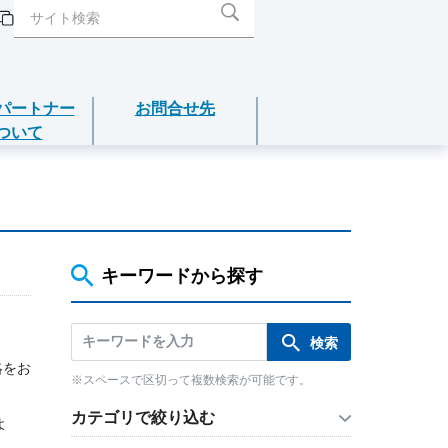
パートナー
お問合せ先
ついて
閉じる
閉じる
閉じる
閉じる
閉じる
介護年金保険
あんしんねんきん介護
キーワードから探す
あんしんねんきん介護Ｒ
絡をお
※スペースで区切って複数検索が可能です。
こども保険
カテゴリで絞り込む
よ
5年ごと利差配当付こども保険