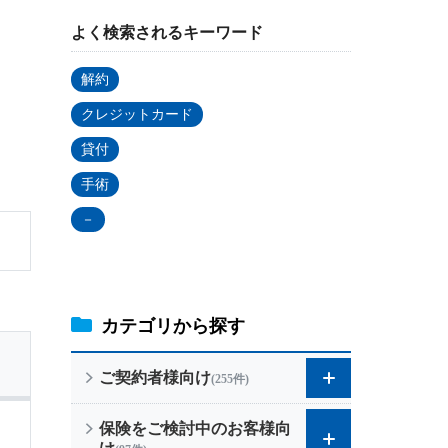
よく検索されるキーワード
個人年金保険
解約
個人年金保険
クレジットカード
貸付
変額保険
手術
マーケットリンク
－
カテゴリから探す
ご契約者様向け
(255件)
保険をご検討中のお客様向