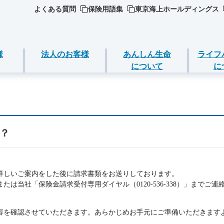
よくある質問
保険用語集
東京海上ホールディングス
様
法人のお客様
あんしん生命
ライフ
について
に
ジごとに必要な
ついて
死亡保険（終身保険・定期保険）
ライフイベントごとのお手続き
？
選ぶ
ＥＯ
期金・年金等の
長生き支援終身
急な資金が必要なとき
品
守りする運動
スマートあんしん定期
引越しするとき
の確認・変更
品
詳しいご案内をした後に請求書類をお送りしております。
ト保険
あんしん定期エール
結婚するとき
は当社「保険金請求受付専用ダイヤル（0120-536-338）」までご連
返済
加入いただける
ト保険R
あんしん終身エール
保険料の支払いが困難なとき
容を確認させていただきます。あらかじめお手元にご準備いただきます
契約の解約