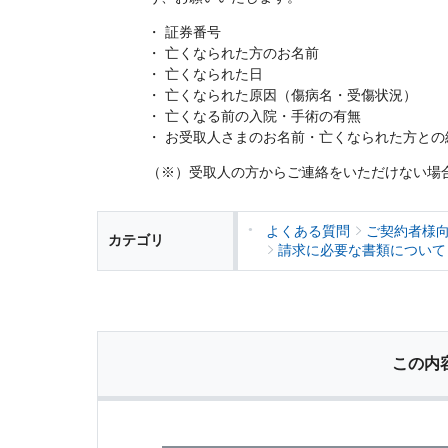
メディカルＫｉｔエ
保険金等の適切なお
・ 証券番号
法人向け保険商品
保険料支払方法の変
取組み
・ 亡くなられた方のお名前
メディカルＫｉｔエ
・ 亡くなられた日
ご相談・ご契約の流
保険証券・控除証明
あんしん解体新書
・ 亡くなられた原因（傷病名・受傷状況）
行
・ 亡くなる前の入院・手術の有無
がん保険
申込方法の違い
CMギャラリー・キ
・ お受取人さまのお名前・亡くなられた方と
変額保険・変額年金
（※）受取人の方からご連絡をいただけない場
あんしんがん治療保
続き
がん診断保険Ｒ
よくある質問
総合福祉団体定期保
ご契約者様
カテゴリ
請求に必要な書類について
この内