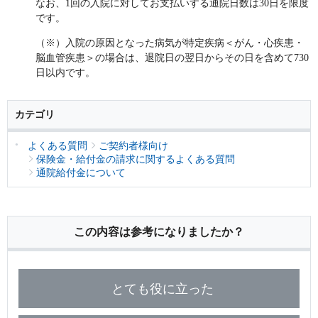
なお、1回の入院に対してお支払いする通院日数は30日を限度
保険用語集
家計保障定期保険ＮＥＯ
あんしん就業不能保障保険
です。
東京海上ホールディングス
ライフイベントごとのお手続き
介護年金保険
（※）入院の原因となった病気が特定疾病＜がん・心疾患・
あんしんねんきん介護
あんしんねんきん介護Ｒ
急な資金が必要なとき
引越しするとき
脳血管疾患＞の場合は、退院日の翌日からその日を含めて730
結婚するとき
保険料の支払いが困難なとき
こども保険
日以内です。
海外渡航するとき
確定申告・年末調整するとき
5年ごと利差配当付こども保険
子どもが生まれるとき
子どもが独立・就職するとき
カテゴリ
転職・退職するとき
離婚するとき
個人年金保険
介護が必要になったとき
ご病気・ご不幸があったとき
よくある質問
ご契約者様向け
個人年金保険
保険金・給付金の請求に関するよくある質問
変額保険
通院給付金について
マーケットリンク
この内容は参考になりましたか？
とても役に立った