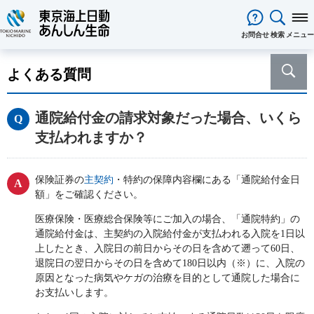
閉じる
お問合せ
検索
メニュー
保険をお考え
のお客様
よくある質問
保険をお考えのお客様TOPへ
商品一覧
保険商品から選ぶ
ライフイベントから選ぶ
資料請求
ご契約者様
通院給付金の請求対象だった場合、いくら
心配ごとから選ぶ
保険の基礎知識
医療保険
ご契約者様TOPへ
法人のお客様
支払われますか？
インターネットでご加入いただけ
法人向け保険商品
メディカルＫｉｔ ＮＥＯ
メディカルＫｉｔ Ｒ
東京海上日動マイページのご案内
「ワンタイム手続き」のご案内
法人のお客様TOPへ
あんしん生命
について
る保険商品
あんしん治療サポート保険
あんしん治療サポート保険R
重要なお知らせ
サービス
企業のライフステージごとに必要
経営者の皆様向け商品
あんしん生命についてTOPへ
ライフパートナー
について
ご相談・ご契約の流れ
申込方法の違い
メディカルＫｉｔエール
メディカルＫｉｔエールＲ
保険証券の
主契約
・特約の保障内容欄にある「通院給付金日
な準備とは？
東京海上グループについて
会社情報
各種お手続き
がん保険
額」をご確認ください。
従業員の皆様向け商品
お客様をがんからお守りする運動
サステナビリティ
あんしんがん治療保険
がん診断保険Ｒ
保険金・給付金・満期金・年金等
契約内容／登録情報の確認・変更
資料請求
採用情報
保険金等の適切なお支払いに向け
医療保険・医療総合保険等にご加入の場合、「通院特約」の
死亡保険（終身保険・定期保険）
の請求
通院給付金は、主契約の入院給付金が支払われる入院を1日以
た取組み
長生き支援終身
スマートあんしん定期
契約者貸付の利用・返済
保障内容の見直し・契約の解約
上したとき、入院日の前日からその日を含めて遡って60日、
あんしん解体新書
CMギャラリー・キャラクター紹介
お問い合わせ
あんしん定期エール
あんしん終身エール
保険料支払方法の変更
退院日の翌日からその日を含めて180日以内（※）に、入院の
保険証券・控除証明書の発行・再
あんしん夢終身
終身保険
原因となった病気やケガの治療を目的として通院した場合に
発行
定期保険
お支払いします。
変額保険・変額年金保険固有のお
総合福祉団体定期保険のお手続き
よくある質問
家計保障・就業不能保障
手続き