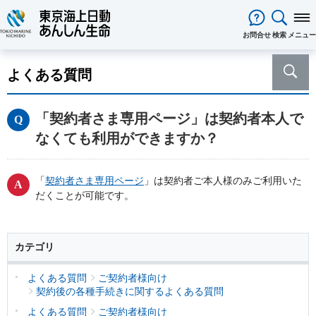
閉じる
お問合せ
検索
メニュー
保険をお考え
のお客様
よくある質問
保険をお考えのお客様TOPへ
商品一覧
保険商品から選ぶ
ライフイベントから選ぶ
資料請求
ご契約者様
「契約者さま専用ページ」は契約者本人で
心配ごとから選ぶ
保険の基礎知識
医療保険
ご契約者様TOPへ
法人のお客様
なくても利用ができますか？
インターネットでご加入いただけ
法人向け保険商品
メディカルＫｉｔ ＮＥＯ
メディカルＫｉｔ Ｒ
東京海上日動マイページのご案内
「ワンタイム手続き」のご案内
法人のお客様TOPへ
あんしん生命
について
る保険商品
あんしん治療サポート保険
あんしん治療サポート保険R
重要なお知らせ
サービス
企業のライフステージごとに必要
経営者の皆様向け商品
あんしん生命についてTOPへ
ライフパートナー
について
ご相談・ご契約の流れ
申込方法の違い
メディカルＫｉｔエール
メディカルＫｉｔエールＲ
「
契約者さま専用ページ
」は契約者ご本人様のみご利用いた
な準備とは？
東京海上グループについて
会社情報
各種お手続き
がん保険
だくことが可能です。
従業員の皆様向け商品
お客様をがんからお守りする運動
サステナビリティ
あんしんがん治療保険
がん診断保険Ｒ
保険金・給付金・満期金・年金等
契約内容／登録情報の確認・変更
資料請求
採用情報
保険金等の適切なお支払いに向け
死亡保険（終身保険・定期保険）
の請求
た取組み
長生き支援終身
スマートあんしん定期
カテゴリ
契約者貸付の利用・返済
保障内容の見直し・契約の解約
あんしん解体新書
CMギャラリー・キャラクター紹介
お問い合わせ
あんしん定期エール
あんしん終身エール
保険料支払方法の変更
保険証券・控除証明書の発行・再
あんしん夢終身
終身保険
よくある質問
ご契約者様向け
発行
契約後の各種手続きに関するよくある質問
定期保険
変額保険・変額年金保険固有のお
総合福祉団体定期保険のお手続き
よくある質問
家計保障・就業不能保障
よくある質問
ご契約者様向け
手続き