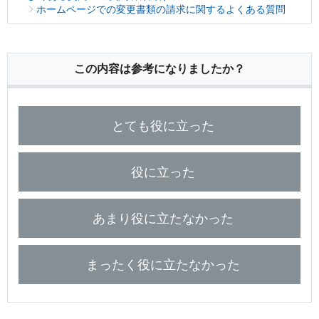
保険用語集
ホームページでの変更書類の請求に関するよくある質問
家計保障定期保険ＮＥＯ
あんしん就業不能保障保険
東京海上ホールディングス
ライフイベントごとのお手続き
介護年金保険
あんしんねんきん介護
あんしんねんきん介護Ｒ
急な資金が必要なとき
引越しするとき
結婚するとき
保険料の支払いが困難なとき
この内容は参考になりましたか？
こども保険
海外渡航するとき
確定申告・年末調整するとき
5年ごと利差配当付こども保険
子どもが生まれるとき
子どもが独立・就職するとき
転職・退職するとき
離婚するとき
個人年金保険
とても役に立った
介護が必要になったとき
ご病気・ご不幸があったとき
個人年金保険
役に立った
変額保険
マーケットリンク
あまり役に立たなかった
まったく役に立たなかった