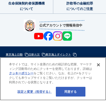
生命保険契約者
保護機構
詐欺等の金融犯罪
について
についてのご注意
公式アカウントで情報発信中
東京海上日動
日新火災
東京海上ダイレクト
東京海上ミレア少額短期
本サイトでは、サイト改善のための統計的な把握、マーケテ
ィング活動等のためにクッキーを使用しております。詳細は
次
クッキーポリシー
をご覧ください。なお、右上の×をクリッ
の
クしても本ウェブサイトをご覧いただけますが、クッキーは
東
利用されている状態となります。
一
京
歩
海
Copyright(c) 東京海上日動あんしん生命
設定と変更（拒否する）
同意する
の
上
力
グ