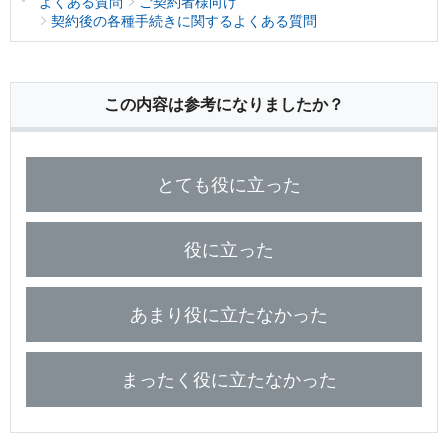
よくある質問
ご契約者様向け
保険用語集
家計保障定期保険ＮＥＯ
あんしん就業不能保障保険
契約後の各種手続きに関するよくある質問
東京海上ホールディングス
ライフイベントごとのお手続き
介護年金保険
あんしんねんきん介護
あんしんねんきん介護Ｒ
急な資金が必要なとき
引越しするとき
結婚するとき
保険料の支払いが困難なとき
こども保険
この内容は参考になりましたか？
海外渡航するとき
確定申告・年末調整するとき
5年ごと利差配当付こども保険
子どもが生まれるとき
子どもが独立・就職するとき
転職・退職するとき
離婚するとき
個人年金保険
とても役に立った
介護が必要になったとき
ご病気・ご不幸があったとき
個人年金保険
変額保険
役に立った
マーケットリンク
あまり役に立たなかった
まったく役に立たなかった