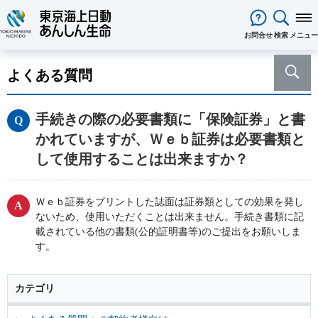
閉じる
お問合せ
検索
メニュー
保険をお考え
のお客様
よくある質問
保険をお考えのお客様TOPへ
商品一覧
保険商品から選ぶ
ライフイベントから選ぶ
資料請求
ご契約者様
手続きの際の必要書類に「保険証券」と書
心配ごとから選ぶ
保険の基礎知識
医療保険
ご契約者様TOPへ
法人のお客様
かれていますが、Ｗｅｂ証券は必要書類と
インターネットでご加入いただけ
法人向け保険商品
メディカルＫｉｔ ＮＥＯ
メディカルＫｉｔ Ｒ
東京海上日動マイページのご案内
「ワンタイム手続き」のご案内
法人のお客様TOPへ
あんしん生命
について
して使用することは出来ますか？
る保険商品
あんしん治療サポート保険
あんしん治療サポート保険R
重要なお知らせ
サービス
企業のライフステージごとに必要
経営者の皆様向け商品
あんしん生命についてTOPへ
ライフパートナー
について
ご相談・ご契約の流れ
申込方法の違い
メディカルＫｉｔエール
メディカルＫｉｔエールＲ
な準備とは？
東京海上グループについて
会社情報
各種お手続き
がん保険
従業員の皆様向け商品
Ｗｅｂ証券をプリントした誌面は証券類としての効果を発し
お客様をがんからお守りする運動
サステナビリティ
あんしんがん治療保険
がん診断保険Ｒ
保険金・給付金・満期金・年金等
契約内容／登録情報の確認・変更
資料請求
ないため、使用いただくことは出来ません。手続き書類に記
採用情報
保険金等の適切なお支払いに向け
死亡保険（終身保険・定期保険）
載されている他の書類(公的証明書等)のご提出をお願いしま
の請求
た取組み
長生き支援終身
スマートあんしん定期
す。
契約者貸付の利用・返済
保障内容の見直し・契約の解約
あんしん解体新書
CMギャラリー・キャラクター紹介
お問い合わせ
あんしん定期エール
あんしん終身エール
保険料支払方法の変更
保険証券・控除証明書の発行・再
あんしん夢終身
終身保険
発行
カテゴリ
定期保険
変額保険・変額年金保険固有のお
総合福祉団体定期保険のお手続き
よくある質問
家計保障・就業不能保障
手続き