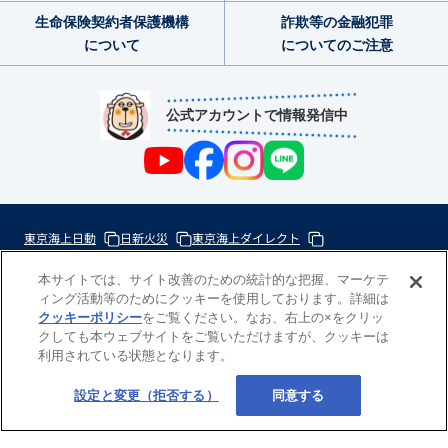
生命保険契約者
保護機構
詐欺等の金融犯罪
について
についてのご注意
公式アカウントで情報発信中
東京海上日動
日新火災
東京海上ダイレクト
東京海上ミレア少額短期
本サイトでは、サイト改善のための統計的な把握、マーケテ
ィング活動等のためにクッキーを使用しております。詳細は
次
クッキーポリシー
をご覧ください。なお、右上の×をクリッ
の
クしても本ウェブサイトをご覧いただけますが、クッキーは
東
利用されている状態となります。
一
京
歩
海
Copyright(c) 東京海上日動あんしん生命
設定と変更（拒否する）
同意する
の
上